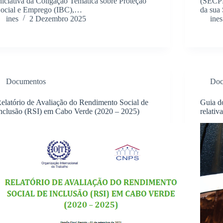
niciativa da Coligação Temática sobre Proteção
(SECPL
ocial e Emprego (IBC),…
da sua
ines
2 Dezembro 2025
ines
Documentos
Doc
elatório de Avaliação do Rendimento Social de
Guia d
nclusão (RSI) em Cabo Verde (2020 – 2025)
relativ