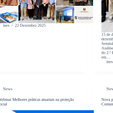
ines
22 Dezembro 2025
15 de 
dezembr
Seminá
Anális
do 2.º 
em…
ines
News
Ne
ebinar Melhores práticas atuariais na proteção
Nova p
ocial
Comuni