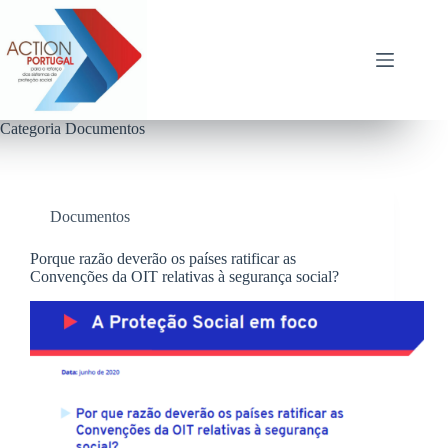
Pular
para
o
conteúdo
Categoria
Documentos
Documentos
Porque razão deverão os países ratificar as
Convenções da OIT relativas à segurança social?