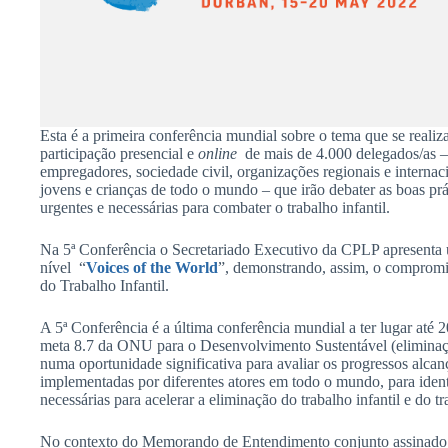
Esta é a primeira conferência mundial sobre o tema que se realiz
participação presencial e
online
de mais de 4.000 delegados/as – 
empregadores, sociedade civil, organizações regionais e internac
jovens e crianças de todo o mundo – que irão debater as boas prát
urgentes e necessárias para combater o trabalho infantil.
Na 5ª Conferência o Secretariado Executivo da CPLP apresenta
nível “
Voices of the World
”, demonstrando, assim, o compromi
do Trabalho Infantil.
A 5ª Conferência é a última conferência mundial a ter lugar até 
meta 8.7 da ONU para o Desenvolvimento Sustentável (eliminação
numa oportunidade significativa para avaliar os progressos alcanç
implementadas por diferentes atores em todo o mundo, para identi
necessárias para acelerar a eliminação do trabalho infantil e do t
No contexto do Memorando de Entendimento conjunto assinado 