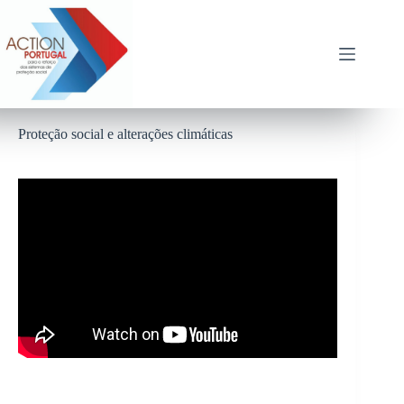
Pular
para
o
conteúdo
Proteção social e alterações climáticas