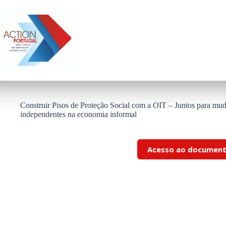
Pular
para
o
conteúdo
Construir Pisos de Proteção Social com a OIT – Juntos para muda
independentes na economia informal
Acesso ao documen